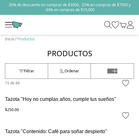
20% de descuento en compras de $3000, -25% en compras de $7500 y
-30% en compras de $15,000
Inicio
Productos
PRODUCTOS
Filtrar
Ordenar
15
de
86
Tazota "Hoy no cumplas años, cumple tus sueños"
$250.00
Tazota "Contenido: Café para soñar despierto"