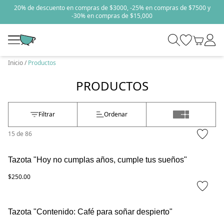
20% de descuento en compras de $3000, -25% en compras de $7500 y
-30% en compras de $15,000
Inicio
Productos
PRODUCTOS
Filtrar
Ordenar
15
de
86
Tazota "Hoy no cumplas años, cumple tus sueños"
$250.00
Tazota "Contenido: Café para soñar despierto"