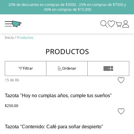
20% de descuento en compras de $3000, -25% en compras de $7500 y
-30% en compras de $15,000
Inicio
Productos
PRODUCTOS
Filtrar
Ordenar
15
de
86
Tazota "Hoy no cumplas años, cumple tus sueños"
$250.00
Tazota "Contenido: Café para soñar despierto"